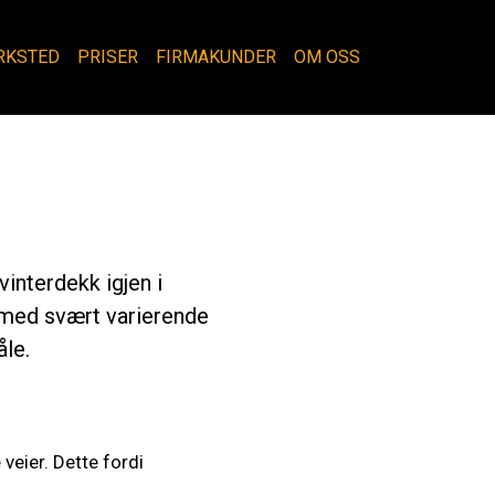
RKSTED
PRISER
FIRMAKUNDER
OM OSS
vinterdekk igjen i
 med svært varierende
åle.
veier. Dette fordi