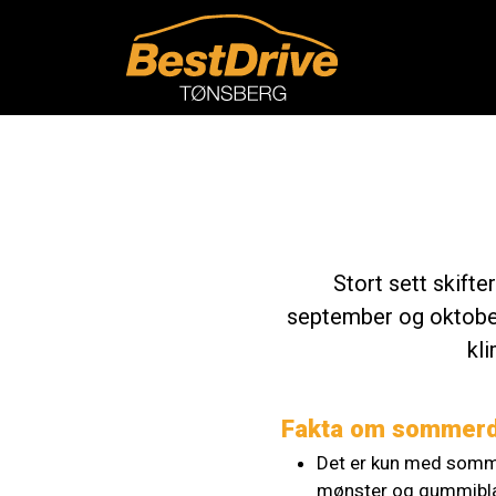
Stort sett skifte
september og oktober
kli
Fakta om sommer
Det er kun med sommer
mønster og gummiblan