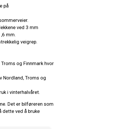
e på
 sommerveier.
dekkene ved 3 mm
 1,6 mm.
strekkelig veigrep.
d, Troms og Finnmark hvor
av Nordland, Troms og
uk i vinterhalvåret.
ene. Det er bilføreren som
å dette ved å bruke