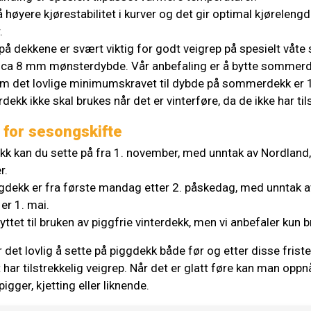
øyere kjørestabilitet i kurver og det gir optimal kjørelengd
.
å dekkene er svært viktig for godt veigrep på spesielt våte
ca 8 mm mønsterdybde. Vår anbefaling er å bytte sommer
m det lovlige minimumskravet til dybde på sommerdekk er
k ikke skal brukes når det er vinterføre, da de ikke har til
er for sesongskifte
kk kan du sette på fra 1. november, med unntak av Nordlan
r.
iggdekk er fra første mandag etter 2. påskedag, med unntak 
er 1. mai.
yttet til bruken av piggfrie vinterdekk, men vi anbefaler kun br
det lovlig å sette på piggdekk både før og etter disse frist
ar tilstrekkelig veigrep. Når det er glatt føre kan man oppn
igger, kjetting eller liknende.