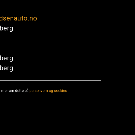
dsenauto.no
sberg
sberg
sberg
es mer om dette på
personvern og cookies