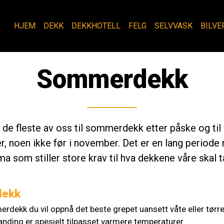
HJEM
DEKK
DEKKHOTELL
FELG
SELVVASK
BILVE
Sommerdekk
r de fleste av oss til sommerdekk etter påske og til 
, noen ikke før i november. Det er en lang periode
ma som stiller store krav til hva dekkene våre skal t
dekk
dekk du vil oppnå det beste grepet uansett våte eller tørre 
ding er spesielt tilpasset varmere temperaturer.