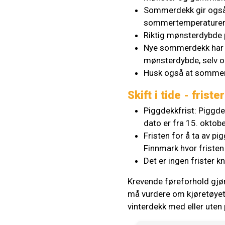
Sommerdekk gir også h
sommertemperaturer
Riktig mønsterdybde p
Nye sommerdekk har 
mønsterdybde, selv o
Husk også at sommerdek
Skift i tide - frist
Piggdekkfrist: Piggde
dato er fra 15. oktobe
Fristen for å ta av p
Finnmark hvor fristen 
Det er ingen frister kn
Krevende føreforhold gjør 
må vurdere om kjøretøyet h
vinterdekk med eller uten p