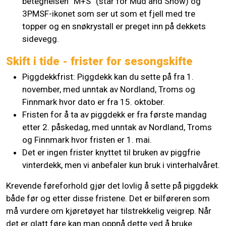
betegnelsen ”M+S” (står for Mud and Snow) og
3PMSF-ikonet som ser ut som et fjell med tre
topper og en snøkrystall er preget inn på dekkets
sidevegg.
Skift i tide - frister for sesongskifte
Piggdekkfrist: Piggdekk kan du sette på fra 1.
november, med unntak av Nordland, Troms og
Finnmark hvor dato er fra 15. oktober.
Fristen for å ta av piggdekk er fra første mandag
etter 2. påskedag, med unntak av Nordland, Troms
og Finnmark hvor fristen er 1. mai.
Det er ingen frister knyttet til bruken av piggfrie
vinterdekk, men vi anbefaler kun bruk i vinterhalvåret.
Krevende føreforhold gjør det lovlig å sette på piggdekk
både før og etter disse fristene. Det er bilføreren som
må vurdere om kjøretøyet har tilstrekkelig veigrep. Når
det er glatt føre kan man oppnå dette ved å bruke