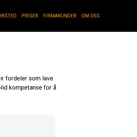
RKSTED
PRISER
FIRMAKUNDER
OM OSS
gir fordeler som lave
olid kompetanse for å