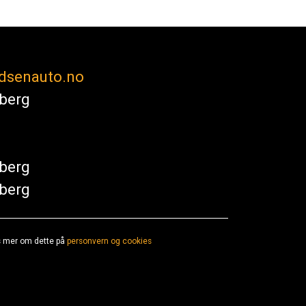
dsenauto.no
sberg
sberg
sberg
es mer om dette på
personvern og cookies