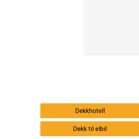
Dekkhotell
Dekk til elbil