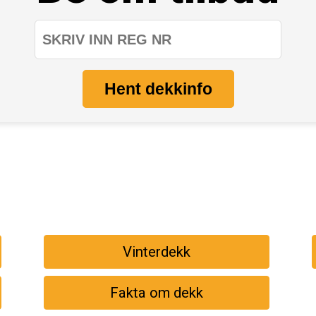
Hent dekkinfo
Vinterdekk
Fakta om dekk